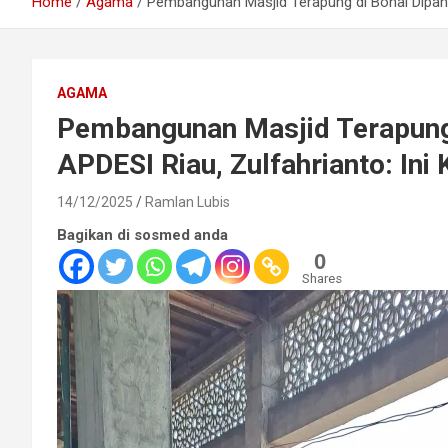
Home
Agama
Pembangunan Masjid Terapung di Bonai Dipant
AGAMA
Pembangunan Masjid Terapung 
APDESI Riau, Zulfahrianto: In
14/12/2025
Ramlan Lubis
Bagikan di sosmed anda
0
Shares