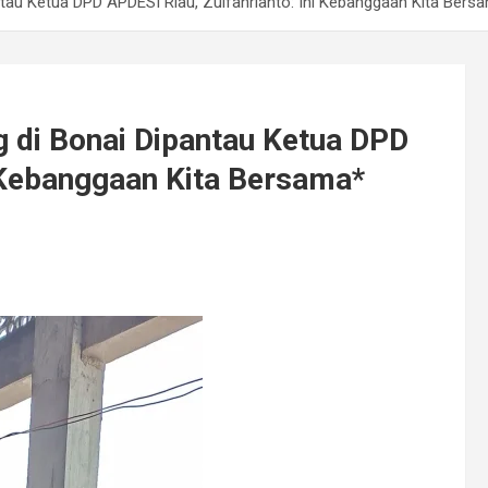
au Ketua DPD APDESI Riau, Zulfahrianto: Ini Kebanggaan Kita Bers
di Bonai Dipantau Ketua DPD
i Kebanggaan Kita Bersama*