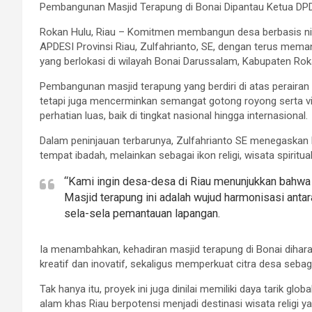
Pembangunan Masjid Terapung di Bonai Dipantau Ketua DPD 
Rokan Hulu, Riau – Komitmen membangun desa berbasis nilai
APDESI Provinsi Riau, Zulfahrianto, SE, dengan terus me
yang berlokasi di wilayah Bonai Darussalam, Kabupaten Roka
Pembangunan masjid terapung yang berdiri di atas perairan 
tetapi juga mencerminkan semangat gotong royong serta vi
perhatian luas, baik di tingkat nasional hingga internasional.
Dalam peninjauan terbarunya, Zulfahrianto SE menegaskan 
tempat ibadah, melainkan sebagai ikon religi, wisata spiritua
“Kami ingin desa-desa di Riau menunjukkan bahwa
Masjid terapung ini adalah wujud harmonisasi antara 
sela-sela pemantauan lapangan.
Ia menambahkan, kehadiran masjid terapung di Bonai dih
kreatif dan inovatif, sekaligus memperkuat citra desa seb
Tak hanya itu, proyek ini juga dinilai memiliki daya tarik g
alam khas Riau berpotensi menjadi destinasi wisata religi 