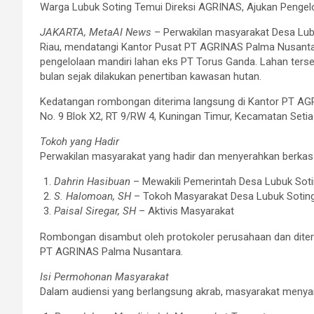
Warga Lubuk Soting Temui Direksi AGRINAS, Ajukan Pengel
JAKARTA, MetaAI News
– Perwakilan masyarakat Desa Lub
Riau, mendatangi Kantor Pusat PT AGRINAS Palma Nusanta
pengelolaan mandiri lahan eks PT Torus Ganda. Lahan ters
bulan sejak dilakukan penertiban kawasan hutan.
Kedatangan rombongan diterima langsung di Kantor PT AGR
No. 9 Blok X2, RT 9/RW 4, Kuningan Timur, Kecamatan Setia 
Tokoh yang Hadir
Perwakilan masyarakat yang hadir dan menyerahkan berkas 
Dahrin Hasibuan
– Mewakili Pemerintah Desa Lubuk Sot
S. Halomoan, SH
– Tokoh Masyarakat Desa Lubuk Sotin
Paisal Siregar, SH
– Aktivis Masyarakat
Rombongan disambut oleh protokoler perusahaan dan dite
PT AGRINAS Palma Nusantara.
Isi Permohonan Masyarakat
Dalam audiensi yang berlangsung akrab, masyarakat meny