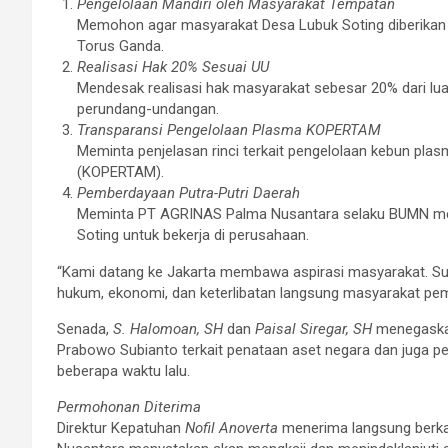
Pengelolaan Mandiri oleh Masyarakat Tempatan
Memohon agar masyarakat Desa Lubuk Soting diberikan 
Torus Ganda.
Realisasi Hak 20% Sesuai UU
Mendesak realisasi hak masyarakat sebesar 20% dari lua
perundang-undangan.
Transparansi Pengelolaan Plasma KOPERTAM
Meminta penjelasan rinci terkait pengelolaan kebun pl
(KOPERTAM).
Pemberdayaan Putra-Putri Daerah
Meminta PT AGRINAS Palma Nusantara selaku BUMN memb
Soting untuk bekerja di perusahaan.
“Kami datang ke Jakarta membawa aspirasi masyarakat. Suda
hukum, ekonomi, dan keterlibatan langsung masyarakat pemil
Senada,
S. Halomoan, SH
dan
Paisal Siregar, SH
menegaskan
Prabowo Subianto terkait penataan aset negara dan juga p
beberapa waktu lalu.
Permohonan Diterima
Direktur Kepatuhan
Nofil Anoverta
menerima langsung berka