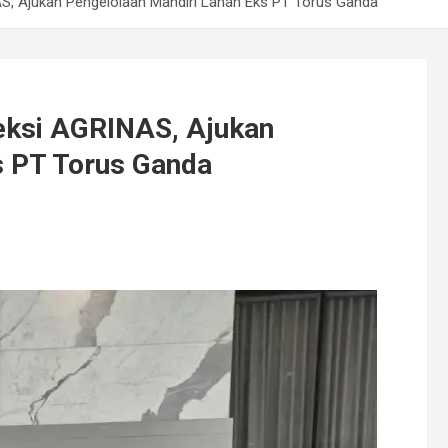
S, Ajukan Pengelolaan Mandiri Lahan Eks PT Torus Ganda
eksi AGRINAS, Ajukan
s PT Torus Ganda