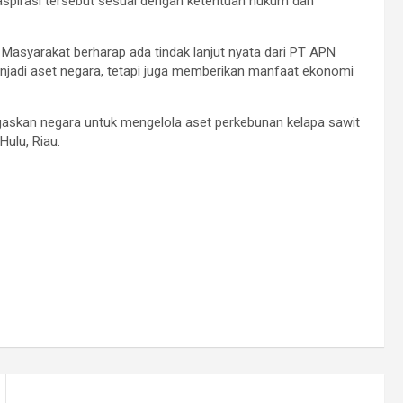
spirasi tersebut sesuai dengan ketentuan hukum dan
 Masyarakat berharap ada tindak lanjut nyata dari PT APN
njadi aset negara, tetapi juga memberikan manfaat ekonomi
skan negara untuk mengelola aset perkebunan kelapa sawit
Hulu, Riau.