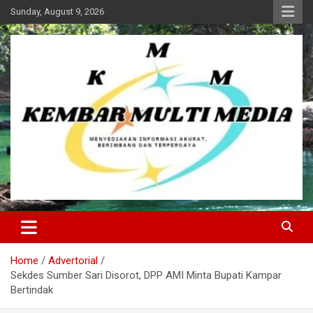
Skip
Sunday, August 9, 2026
to
content
Kembar Multi Media
Home
Advertorial
Sekdes Sumber Sari Disorot, DPP AMI Minta Bupati Kampar
Bertindak