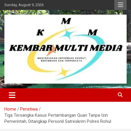
Skip
Sunday, August 9, 2026
to
content
Kembar Multi Media
Home
Peristiwa
Tiga Tersangka Kasus Pertambangan Quari Tanpa Izin
Pemerintah, Ditangkap Personil Satreskrim Polres Rohul