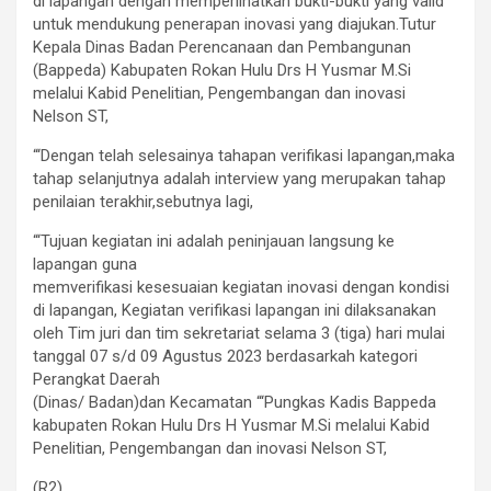
di lapangan dengan memperlihatkan bukti-bukti yang valid
untuk mendukung penerapan inovasi yang diajukan.Tutur
Kepala Dinas Badan Perencanaan dan Pembangunan
(Bappeda) Kabupaten Rokan Hulu Drs H Yusmar M.Si
melalui Kabid Penelitian, Pengembangan dan inovasi
Nelson ST,
“‘Dengan telah selesainya tahapan verifikasi lapangan,maka
tahap selanjutnya adalah interview yang merupakan tahap
penilaian terakhir,sebutnya lagi,
“‘Tujuan kegiatan ini adalah peninjauan langsung ke
lapangan guna
memverifikasi kesesuaian kegiatan inovasi dengan kondisi
di lapangan, Kegiatan verifikasi lapangan ini dilaksanakan
oleh Tim juri dan tim sekretariat selama 3 (tiga) hari mulai
tanggal 07 s/d 09 Agustus 2023 berdasarkah kategori
Perangkat Daerah
(Dinas/ Badan)dan Kecamatan “‘Pungkas Kadis Bappeda
kabupaten Rokan Hulu Drs H Yusmar M.Si melalui Kabid
Penelitian, Pengembangan dan inovasi Nelson ST,
(R2)