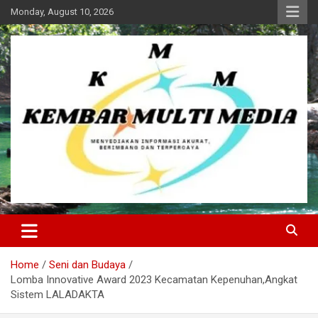
Skip
Monday, August 10, 2026
to
content
Kembar Multi Media
Home
Seni dan Budaya
Lomba Innovative Award 2023 Kecamatan Kepenuhan,Angkat
Sistem LALADAKTA