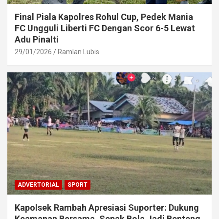
Final Piala Kapolres Rohul Cup, Pedek Mania
FC Ungguli Liberti FC Dengan Scor 6-5 Lewat
Adu Pinalti
29/01/2026
Ramlan Lubis
ADVERTORIAL
SPORT
Kapolsek Rambah Apresiasi Suporter: Dukung
Keamanan Bersama, Sepak Bola Jadi Benteng