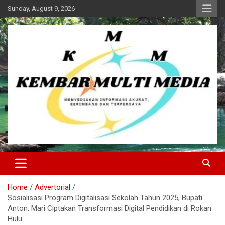
Skip
Sunday, August 9, 2026
to
content
Kembar Multi Media
Home
Advertorial
Sosialisasi Program Digitalisasi Sekolah Tahun 2025, Bupati
Anton: Mari Ciptakan Transformasi Digital Pendidikan di Rokan
Hulu