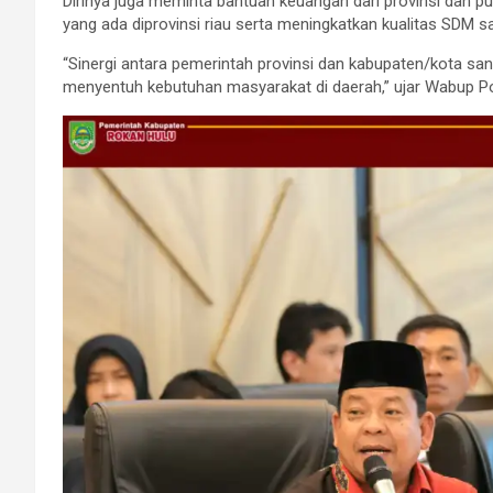
Dirinya juga meminta bantuan keuangan dari provinsi dan pu
yang ada diprovinsi riau serta meningkatkan kualitas SDM sa
“Sinergi antara pemerintah provinsi dan kabupaten/kota sa
menyentuh kebutuhan masyarakat di daerah,” ujar Wabup Pot