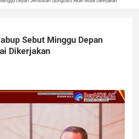
 Minggu Depan Jembatan Ujungbatu Akan Mulai Dikerjakan
Wabup Sebut Minggu Depan
i Dikerjakan