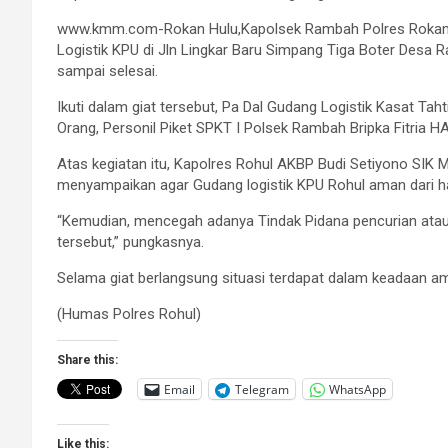
www.kmm.com-Rokan Hulu,Kapolsek Rambah Polres Rokan Hu
Logistik KPU di Jln Lingkar Baru Simpang Tiga Boter Desa R
sampai selesai.
Ikuti dalam giat tersebut, Pa Dal Gudang Logistik Kasat Ta
Orang, Personil Piket SPKT I Polsek Rambah Bripka Fitria H
Atas kegiatan itu, Kapolres Rohul AKBP Budi Setiyono SIK 
menyampaikan agar Gudang logistik KPU Rohul aman dari hal
“Kemudian, mencegah adanya Tindak Pidana pencurian atau
tersebut,” pungkasnya.
Selama giat berlangsung situasi terdapat dalam keadaan a
(Humas Polres Rohul)
Share this:
Email
Telegram
WhatsApp
Like this: