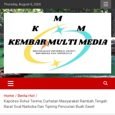
Skip
Thursday, August 6, 2026
to
content
Kembar Multi Media
Home
Berita Hot
Kapolres Rohul Terima Curhatan Masyarakat Rambah Tengah
Barat Soal Narkoba Dan Tipiring Pencurian Buah Sawit