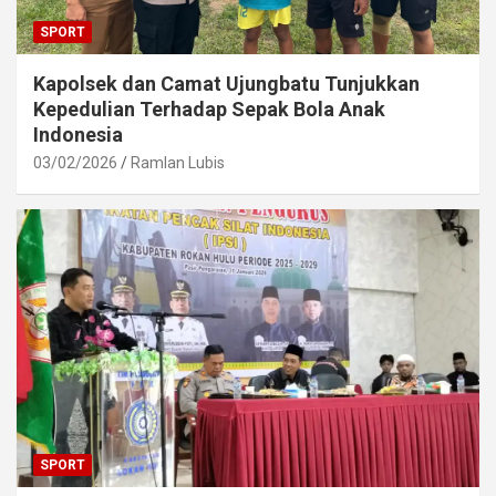
SPORT
Kapolsek dan Camat Ujungbatu Tunjukkan
Kepedulian Terhadap Sepak Bola Anak
Indonesia
03/02/2026
Ramlan Lubis
SPORT