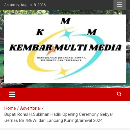
Skip
Saturday, August 8, 2026
to
content
Kembar Multi Media
Home
Advertorial
Bupati Rohul H.Sukiman Hadiri Opening Ceremony Gebyar
Gernas BBI/BBWI dan Lancang KuningCarnival 2024