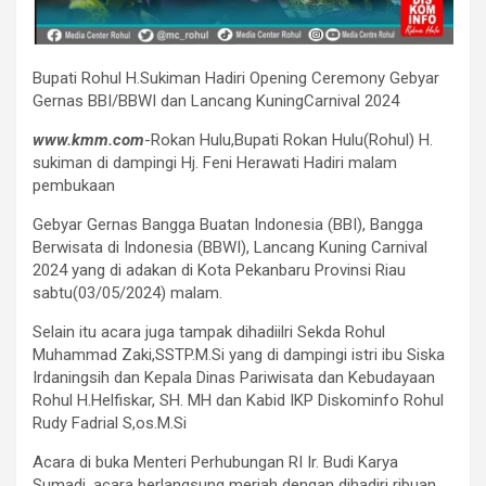
Bupati Rohul H.Sukiman Hadiri Opening Ceremony Gebyar
Gernas BBI/BBWI dan Lancang KuningCarnival 2024
www.kmm.com
-Rokan Hulu,Bupati Rokan Hulu(Rohul) H.
sukiman di dampingi Hj. Feni Herawati Hadiri malam
pembukaan
Gebyar Gernas Bangga Buatan Indonesia (BBI), Bangga
Berwisata di Indonesia (BBWI), Lancang Kuning Carnival
2024 yang di adakan di Kota Pekanbaru Provinsi Riau
sabtu(03/05/2024) malam.
Selain itu acara juga tampak dihadiilri Sekda Rohul
Muhammad Zaki,SSTP.M.Si yang di dampingi istri ibu Siska
Irdaningsih dan Kepala Dinas Pariwisata dan Kebudayaan
Rohul H.Helfiskar, SH. MH dan Kabid IKP Diskominfo Rohul
Rudy Fadrial S,os.M.Si
Acara di buka Menteri Perhubungan RI Ir. Budi Karya
Sumadi, acara berlangsung meriah dengan dihadiri ribuan