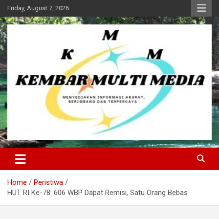
Skip
Friday, August 7, 2026
to
content
Kembar Multi Media
Home
Peristiwa
HUT RI Ke-78: 606 WBP Dapat Remisi, Satu Orang Bebas