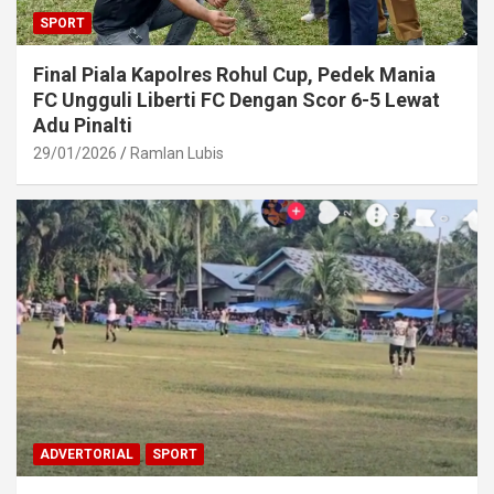
SPORT
Final Piala Kapolres Rohul Cup, Pedek Mania
FC Ungguli Liberti FC Dengan Scor 6-5 Lewat
Adu Pinalti
29/01/2026
Ramlan Lubis
ADVERTORIAL
SPORT