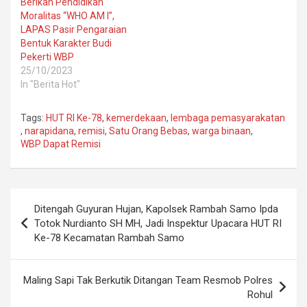
Berikan Pendidikan
Moralitas “WHO AM I”,
LAPAS Pasir Pengaraian
Bentuk Karakter Budi
Pekerti WBP
25/10/2023
In "Berita Hot"
Tags:
HUT RI Ke-78
,
kemerdekaan
,
lembaga pemasyarakatan
,
narapidana
,
remisi
,
Satu Orang Bebas
,
warga binaan
,
WBP Dapat Remisi
Post
Ditengah Guyuran Hujan, Kapolsek Rambah Samo Ipda
navigation
Totok Nurdianto SH MH, Jadi Inspektur Upacara HUT RI
Ke-78 Kecamatan Rambah Samo
Maling Sapi Tak Berkutik Ditangan Team Resmob Polres
Rohul