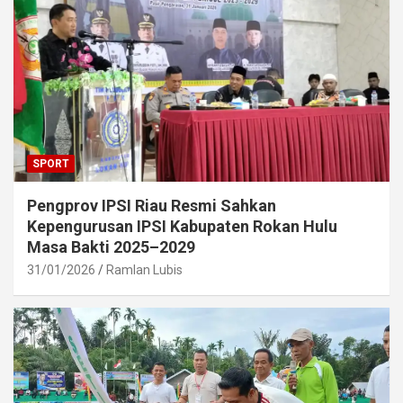
SPORT
Pengprov IPSI Riau Resmi Sahkan
Kepengurusan IPSI Kabupaten Rokan Hulu
Masa Bakti 2025–2029
31/01/2026
Ramlan Lubis