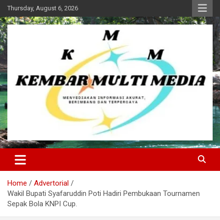
Skip
Thursday, August 6, 2026
to
content
Kembar Multi Media
Home
Advertorial
Wakil Bupati Syafaruddin Poti Hadiri Pembukaan Tournamen
Sepak Bola KNPI Cup.