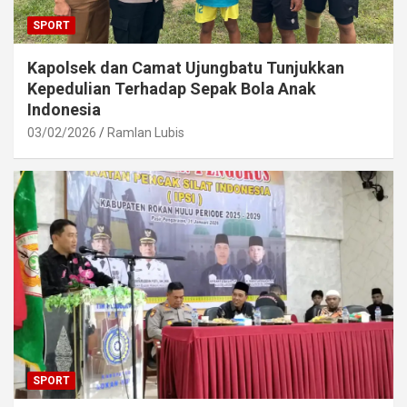
SPORT
Kapolsek dan Camat Ujungbatu Tunjukkan
Kepedulian Terhadap Sepak Bola Anak
Indonesia
03/02/2026
Ramlan Lubis
SPORT