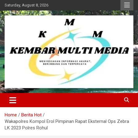
Skip
Saturday, August 8, 2026
to
content
Kembar Multi Media
Home
Berita Hot
Wakapolres Kompol Erol Pimpinan Rapat Eksternal Ops Zebra
LK 2023 Polres Rohul