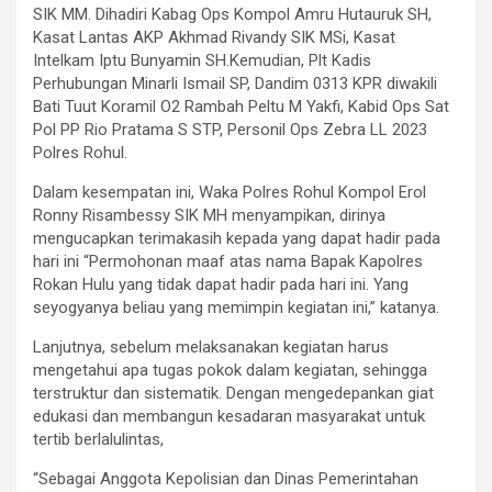
SIK MM. Dihadiri Kabag Ops Kompol Amru Hutauruk SH,
Kasat Lantas AKP Akhmad Rivandy SIK MSi, Kasat
Intelkam Iptu Bunyamin SH.Kemudian, Plt Kadis
Perhubungan Minarli Ismail SP, Dandim 0313 KPR diwakili
Bati Tuut Koramil O2 Rambah Peltu M Yakfi, Kabid Ops Sat
Pol PP Rio Pratama S STP, Personil Ops Zebra LL 2023
Polres Rohul.
Dalam kesempatan ini, Waka Polres Rohul Kompol Erol
Ronny Risambessy SIK MH menyampikan, dirinya
mengucapkan terimakasih kepada yang dapat hadir pada
hari ini “Permohonan maaf atas nama Bapak Kapolres
Rokan Hulu yang tidak dapat hadir pada hari ini. Yang
seyogyanya beliau yang memimpin kegiatan ini,” katanya.
Lanjutnya, sebelum melaksanakan kegiatan harus
mengetahui apa tugas pokok dalam kegiatan, sehingga
terstruktur dan sistematik. Dengan mengedepankan giat
edukasi dan membangun kesadaran masyarakat untuk
tertib berlalulintas,
“Sebagai Anggota Kepolisian dan Dinas Pemerintahan