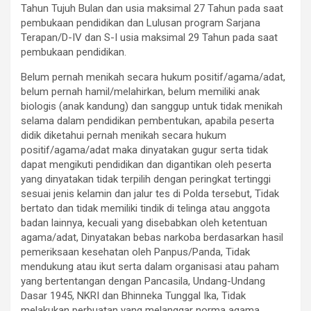
Tahun Tujuh Bulan dan usia maksimal 27 Tahun pada saat
pembukaan pendidikan dan Lulusan program Sarjana
Terapan/D-IV dan S-I usia maksimal 29 Tahun pada saat
pembukaan pendidikan.
Belum pernah menikah secara hukum positif/agama/adat,
belum pernah hamil/melahirkan, belum memiliki anak
biologis (anak kandung) dan sanggup untuk tidak menikah
selama dalam pendidikan pembentukan, apabila peserta
didik diketahui pernah menikah secara hukum
positif/agama/adat maka dinyatakan gugur serta tidak
dapat mengikuti pendidikan dan digantikan oleh peserta
yang dinyatakan tidak terpilih dengan peringkat tertinggi
sesuai jenis kelamin dan jalur tes di Polda tersebut, Tidak
bertato dan tidak memiliki tindik di telinga atau anggota
badan lainnya, kecuali yang disebabkan oleh ketentuan
agama/adat, Dinyatakan bebas narkoba berdasarkan hasil
pemeriksaan kesehatan oleh Panpus/Panda, Tidak
mendukung atau ikut serta dalam organisasi atau paham
yang bertentangan dengan Pancasila, Undang-Undang
Dasar 1945, NKRI dan Bhinneka Tunggal Ika, Tidak
melakukan perbuatan yang melanggar norma agama,