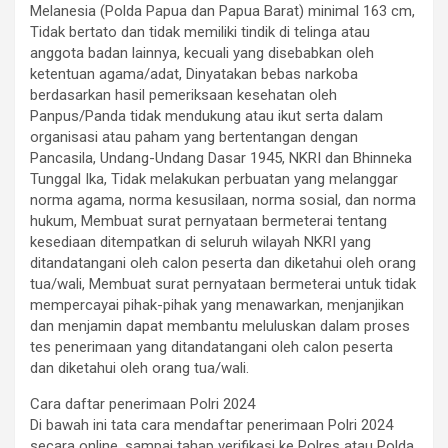
Melanesia (Polda Papua dan Papua Barat) minimal 163 cm,
Tidak bertato dan tidak memiliki tindik di telinga atau
anggota badan lainnya, kecuali yang disebabkan oleh
ketentuan agama/adat, Dinyatakan bebas narkoba
berdasarkan hasil pemeriksaan kesehatan oleh
Panpus/Panda tidak mendukung atau ikut serta dalam
organisasi atau paham yang bertentangan dengan
Pancasila, Undang-Undang Dasar 1945, NKRI dan Bhinneka
Tunggal Ika, Tidak melakukan perbuatan yang melanggar
norma agama, norma kesusilaan, norma sosial, dan norma
hukum, Membuat surat pernyataan bermeterai tentang
kesediaan ditempatkan di seluruh wilayah NKRI yang
ditandatangani oleh calon peserta dan diketahui oleh orang
tua/wali, Membuat surat pernyataan bermeterai untuk tidak
mempercayai pihak-pihak yang menawarkan, menjanjikan
dan menjamin dapat membantu meluluskan dalam proses
tes penerimaan yang ditandatangani oleh calon peserta
dan diketahui oleh orang tua/wali.
Cara daftar penerimaan Polri 2024
Di bawah ini tata cara mendaftar penerimaan Polri 2024
secara online, sampai tahap verifikasi ke Polres atau Polda