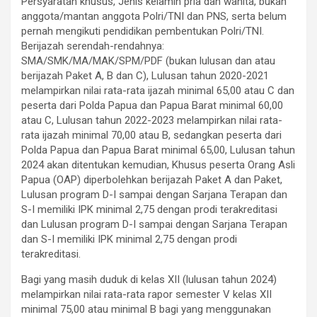
Persyaratan khusus, Jenis kelamin pria dan wanita, bukan
anggota/mantan anggota Polri/TNI dan PNS, serta belum
pernah mengikuti pendidikan pembentukan Polri/TNI.
Berijazah serendah-rendahnya:
SMA/SMK/MA/MAK/SPM/PDF (bukan lulusan dan atau
berijazah Paket A, B dan C), Lulusan tahun 2020-2021
melampirkan nilai rata-rata ijazah minimal 65,00 atau C dan
peserta dari Polda Papua dan Papua Barat minimal 60,00
atau C, Lulusan tahun 2022-2023 melampirkan nilai rata-
rata ijazah minimal 70,00 atau B, sedangkan peserta dari
Polda Papua dan Papua Barat minimal 65,00, Lulusan tahun
2024 akan ditentukan kemudian, Khusus peserta Orang Asli
Papua (OAP) diperbolehkan berijazah Paket A dan Paket,
Lulusan program D-I sampai dengan Sarjana Terapan dan
S-I memiliki IPK minimal 2,75 dengan prodi terakreditasi
dan Lulusan program D-I sampai dengan Sarjana Terapan
dan S-I memiliki IPK minimal 2,75 dengan prodi
terakreditasi.
Bagi yang masih duduk di kelas XII (lulusan tahun 2024)
melampirkan nilai rata-rata rapor semester V kelas XII
minimal 75,00 atau minimal B bagi yang menggunakan