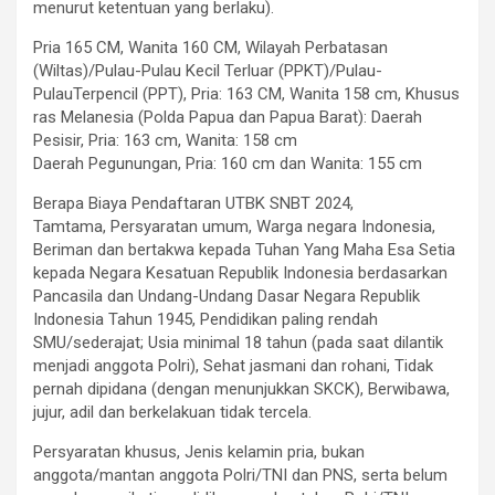
menurut ketentuan yang berlaku).
Pria 165 CM, Wanita 160 CM, Wilayah Perbatasan
(Wiltas)/Pulau-Pulau Kecil Terluar (PPKT)/Pulau-
PulauTerpencil (PPT), Pria: 163 CM, Wanita 158 cm, Khusus
ras Melanesia (Polda Papua dan Papua Barat): Daerah
Pesisir, Pria: 163 cm, Wanita: 158 cm
Daerah Pegunungan, Pria: 160 cm dan Wanita: 155 cm
Berapa Biaya Pendaftaran UTBK SNBT 2024,
Tamtama, Persyaratan umum, Warga negara Indonesia,
Beriman dan bertakwa kepada Tuhan Yang Maha Esa Setia
kepada Negara Kesatuan Republik Indonesia berdasarkan
Pancasila dan Undang-Undang Dasar Negara Republik
Indonesia Tahun 1945, Pendidikan paling rendah
SMU/sederajat; Usia minimal 18 tahun (pada saat dilantik
menjadi anggota Polri), Sehat jasmani dan rohani, Tidak
pernah dipidana (dengan menunjukkan SKCK), Berwibawa,
jujur, adil dan berkelakuan tidak tercela.
Persyaratan khusus, Jenis kelamin pria, bukan
anggota/mantan anggota Polri/TNI dan PNS, serta belum