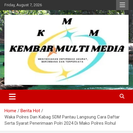
Skip
Friday, August 7, 2026
to
content
Kembar Multi Media
Home
Berita Hot
Waka Polres Dan Kabag SDM Pantau Langsung Cara Daftar
Serta Syarat Penerimaan Polri 2024 Di Mako Polres Rohul