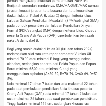
pernah mengikuti pendidikan pembentukan Polri/TNI,
Berijazah serendah-rendahnya, SMA/MA/SMK/MAK semua
jurusan kecuali jurusan tata busana dan tata kecantikan
(bukan lulusan Paket A, B, atau C) dengan kriteria lulus,
Lulusan Satuan Pendidikan Muadalah (SPM/setingkat SMA)
pada pondok pesantren dan lulusan Pendidikan Diniyah
Formal (PDF/setingkat SMA) dengan kriteria lulus, Khusus
peserta Orang Asli Papua (OAP) diperbolehkan berijazah
paket A dan paket B.
Bagi yang masih duduk di kelas XII (lulusan tahun 2024)
melampirkan nilai rata-rata rapor semester V kelas XII
minimal 70,00 atau minimal B bagi yang menggunakan
alphabet, sedangkan peserta dari Polda Papua dan Papua
Barat minimal 65,00 atau minimal C bagi yang
menggunakan alphabet (A=80-89, B=70-79, C=60-69, D=50-
59);
Usia minimal 17 tahun 7 bulan dan usia maksimal 22 tahun
pada saat pembukaan pendidikan, Usia khusus peserta
Orang Asli Papua (OAP) usia minimal 17 tahun 7 bulan dan
usia maksimal 25 tahun pada saat pembukaan pendidikan,
Tinggi badan minimal 165 cm, sedangkan khusus ras