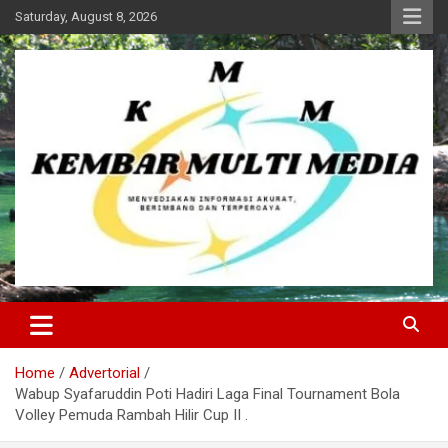
Skip
Saturday, August 8, 2026
to
content
Kembar Multi Media
Home
Advertorial
Wabup Syafaruddin Poti Hadiri Laga Final Tournament Bola
Volley Pemuda Rambah Hilir Cup II .