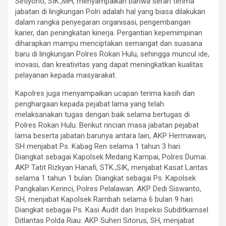
Setiyono, SIK.,MH, menyampaikan bahwa serah terima
jabatan di lingkungan Polri adalah hal yang biasa dilakukan
dalam rangka penyegaran organisasi, pengembangan
karier, dan peningkatan kinerja. Pergantian kepemimpinan
diharapkan mampu menciptakan semangat dan suasana
baru di lingkungan Polres Rokan Hulu, sehingga muncul ide,
inovasi, dan kreativitas yang dapat meningkatkan kualitas
pelayanan kepada masyarakat.
Kapolres juga menyampaikan ucapan terima kasih dan
penghargaan kepada pejabat lama yang telah
melaksanakan tugas dengan baik selama bertugas di
Polres Rokan Hulu. Berikut rincian masa jabatan pejabat
lama beserta jabatan barunya antara lain, AKP Hermawan,
SH menjabat Ps. Kabag Ren selama 1 tahun 3 hari.
Diangkat sebagai Kapolsek Medang Kampai, Polres Dumai.
AKP Tatit Rizkyan Hanafi, STK.,SIK, menjabat Kasat Lantas
selama 1 tahun 1 bulan. Diangkat sebagai Ps. Kapolsek
Pangkalan Kerinci, Polres Pelalawan. AKP Dedi Siswanto,
SH, menjabat Kapolsek Rambah selama 6 bulan 9 hari.
Diangkat sebagai Ps. Kasi Audit dan Inspeksi Subditkamsel
Ditlantas Polda Riau. AKP Suheri Sitorus, SH, menjabat