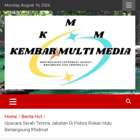
Skip
Monday, August 10, 2026
to
content
Kembar Multi Media
Home
Berita Hot
Upacara Serah Terima Jabatan Di Polres Rokan Hulu
Berlangsung Khidmat