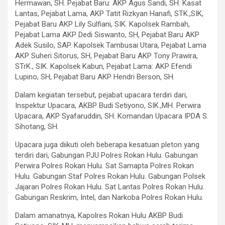
Hermawan, SH. Pejabat Baru: AKP Agus Sandi, SH. Kasat
Lantas, Pejabat Lama, AKP Tatit Rizkyan Hanafi, STK.,SIK,
Pejabat Baru AKP Lily Sulfiani, SIK. Kapolsek Rambah,
Pejabat Lama AKP Dedi Siswanto, SH, Pejabat Baru AKP
Adek Susilo, SAP. Kapolsek Tambusai Utara, Pejabat Lama
AKP Suheri Sitorus, SH, Pejabat Baru AKP Tony Prawira,
STrK., SIK. Kapolsek Kabun, Pejabat Lama: AKP Efendi
Lupino, SH, Pejabat Baru AKP Hendri Berson, SH.
Dalam kegiatan tersebut, pejabat upacara terdiri dari,
Inspektur Upacara, AKBP Budi Setiyono, SIK.,MH. Perwira
Upacara, AKP Syafaruddin, SH. Komandan Upacara IPDA S.
Sihotang, SH.
Upacara juga diikuti oleh beberapa kesatuan pleton yang
terdiri dari, Gabungan PJU Polres Rokan Hulu. Gabungan
Perwira Polres Rokan Hulu. Sat Samapta Polres Rokan
Hulu. Gabungan Staf Polres Rokan Hulu. Gabungan Polsek
Jajaran Polres Rokan Hulu. Sat Lantas Polres Rokan Hulu.
Gabungan Reskrim, Intel, dan Narkoba Polres Rokan Hulu.
Dalam amanatnya, Kapolres Rokan Hulu AKBP Budi