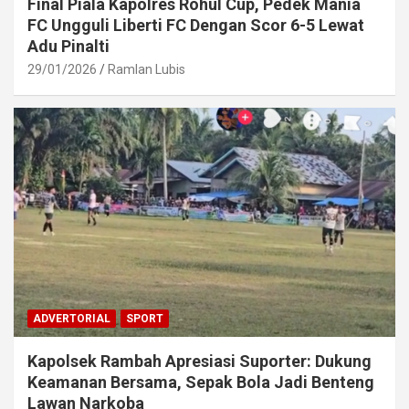
Final Piala Kapolres Rohul Cup, Pedek Mania
FC Ungguli Liberti FC Dengan Scor 6-5 Lewat
Adu Pinalti
29/01/2026
Ramlan Lubis
ADVERTORIAL
SPORT
Kapolsek Rambah Apresiasi Suporter: Dukung
Keamanan Bersama, Sepak Bola Jadi Benteng
Lawan Narkoba