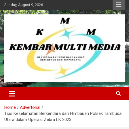
Skip
Sunday, August 9, 2026
to
content
Kembar Multi Media
Home
Advertorial
Tips Keselamatan Berkendara dan Himbauan Polsek Tambusai
Utara dalam Operasi Zebra LK 2023