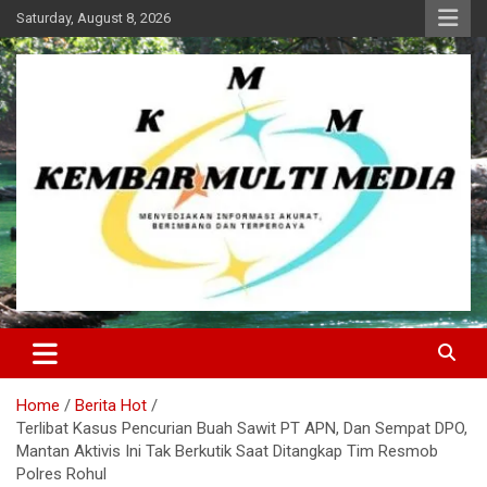
Skip
Saturday, August 8, 2026
to
content
Kembar Multi Media
Home
Berita Hot
Terlibat Kasus Pencurian Buah Sawit PT APN, Dan Sempat DPO,
Mantan Aktivis Ini Tak Berkutik Saat Ditangkap Tim Resmob
Polres Rohul