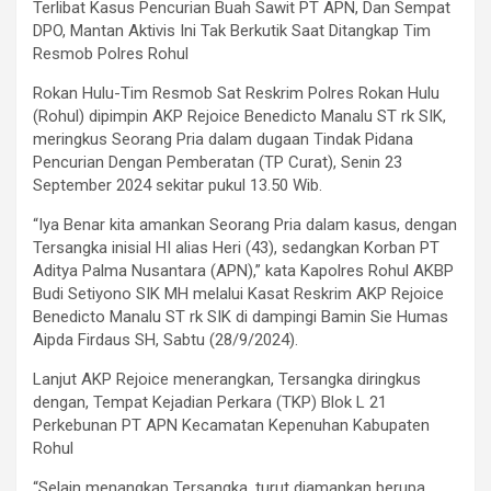
Terlibat Kasus Pencurian Buah Sawit PT APN, Dan Sempat
DPO, Mantan Aktivis Ini Tak Berkutik Saat Ditangkap Tim
Resmob Polres Rohul
Rokan Hulu-Tim Resmob Sat Reskrim Polres Rokan Hulu
(Rohul) dipimpin AKP Rejoice Benedicto Manalu ST rk SIK,
meringkus Seorang Pria dalam dugaan Tindak Pidana
Pencurian Dengan Pemberatan (TP Curat), Senin 23
September 2024 sekitar pukul 13.50 Wib.
“Iya Benar kita amankan Seorang Pria dalam kasus, dengan
Tersangka inisial HI alias Heri (43), sedangkan Korban PT
Aditya Palma Nusantara (APN),” kata Kapolres Rohul AKBP
Budi Setiyono SIK MH melalui Kasat Reskrim AKP Rejoice
Benedicto Manalu ST rk SIK di dampingi Bamin Sie Humas
Aipda Firdaus SH, Sabtu (28/9/2024).
Lanjut AKP Rejoice menerangkan, Tersangka diringkus
dengan, Tempat Kejadian Perkara (TKP) Blok L 21
Perkebunan PT APN Kecamatan Kepenuhan Kabupaten
Rohul
“Selain menangkap Tersangka, turut diamankan berupa