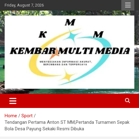
Skip
Friday, August 7, 2026
to
content
Kembar Multi Media
Home
Sport
Tendangan Pertama Anton ST MM,Pertanda Turnamen Sepak
Bola Desa Payung Sekaki Resmi Dibuka