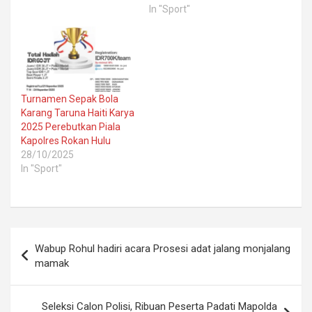
In "Sport"
Turnamen Sepak Bola
Karang Taruna Haiti Karya
2025 Perebutkan Piala
Kapolres Rokan Hulu
28/10/2025
In "Sport"
Post
Wabup Rohul hadiri acara Prosesi adat jalang monjalang
navigation
mamak
Seleksi Calon Polisi, Ribuan Peserta Padati Mapolda