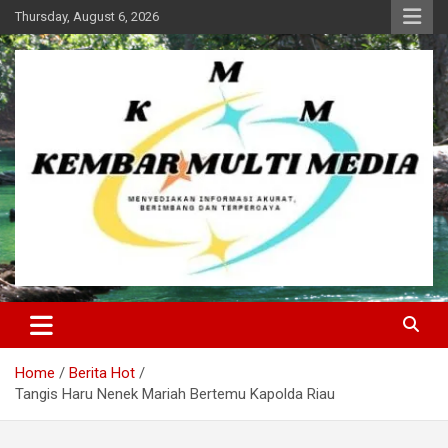
Skip
Thursday, August 6, 2026
to
content
Kembar Multi Media
Home
Berita Hot
Tangis Haru Nenek Mariah Bertemu Kapolda Riau