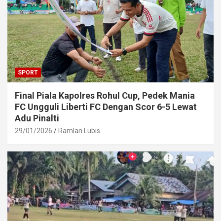
SPORT
Final Piala Kapolres Rohul Cup, Pedek Mania
FC Ungguli Liberti FC Dengan Scor 6-5 Lewat
Adu Pinalti
29/01/2026
Ramlan Lubis