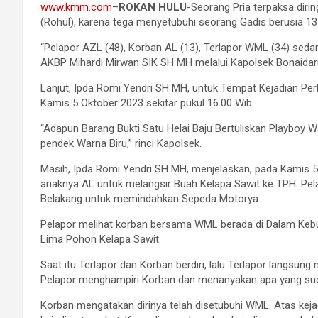
www.kmm.com
–
ROKAN HULU
-Seorang Pria terpaksa diri
(Rohul), karena tega menyetubuhi seorang Gadis berusia 13
“Pelapor AZL (48), Korban AL (13), Terlapor WML (34) sedan
AKBP Mihardi Mirwan SIK SH MH melalui Kapolsek Bonaidar
Lanjut, Ipda Romi Yendri SH MH, untuk Tempat Kejadian P
Kamis 5 Oktober 2023 sekitar pukul 16.00 Wib.
“Adapun Barang Bukti Satu Helai Baju Bertuliskan Playboy 
pendek Warna Biru,” rinci Kapolsek.
Masih, Ipda Romi Yendri SH MH, menjelaskan, pada Kamis 5
anaknya AL untuk melangsir Buah Kelapa Sawit ke TPH. Pela
Belakang untuk memindahkan Sepeda Motorya.
Pelapor melihat korban bersama WML berada di Dalam Kebun 
Lima Pohon Kelapa Sawit.
Saat itu Terlapor dan Korban berdiri, lalu Terlapor langsu
Pelapor menghampiri Korban dan menanyakan apa yang su
Korban mengatakan dirinya telah disetubuhi WML. Atas kej