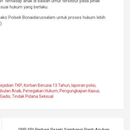
an terhadap anak di bawah umur tersebut pada pihak
sesuai hukum yang berlaku.
Mako Polsek Bonaidarussalam untuk proses hukum lebih
)
ejadian TKP
,
Korban Berusia 13 Tahun
,
laporan polisi
,
bulan Anak
,
Penegakan Hukum
,
Pengungkapan Kasus
,
 Gadis
,
Tindak Pidana Seksual
DPP SPI Berbagi Rezeki Sambangi Panti Asuhan