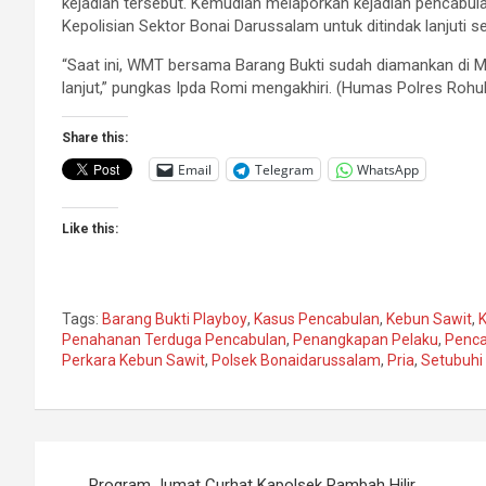
kejadian tersebut. Kemudian melaporkan kejadian pencabul
Kepolisian Sektor Bonai Darussalam untuk ditindak lanjuti 
“Saat ini, WMT bersama Barang Bukti sudah diamankan di 
lanjut,” pungkas Ipda Romi mengakhiri. (Humas Polres Rohul
Share this:
Email
Telegram
WhatsApp
Like this:
Tags:
Barang Bukti Playboy
,
Kasus Pencabulan
,
Kebun Sawit
,
K
Penahanan Terduga Pencabulan
,
Penangkapan Pelaku
,
Penca
Perkara Kebun Sawit
,
Polsek Bonaidarussalam
,
Pria
,
Setubuhi
Post
Program Jumat Curhat Kapolsek Rambah Hilir