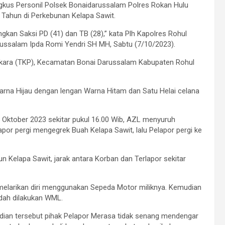
ngkus Personil Polsek Bonaidarussalam Polres Rokan Hulu
 Tahun di Perkebunan Kelapa Sawit.
gkan Saksi PD (41) dan TB (28),” kata Plh Kapolres Rohul
ussalam Ipda Romi Yendri SH MH, Sabtu (7/10/2023).
erkara (TKP), Kecamatan Bonai Darussalam Kabupaten Rohul
Warna Hijau dengan lengan Warna Hitam dan Satu Helai celana
 Oktober 2023 sekitar pukul 16.00 Wib, AZL menyuruh
por pergi mengegrek Buah Kelapa Sawit, lalu Pelapor pergi ke
Kelapa Sawit, jarak antara Korban dan Terlapor sekitar
ng melarikan diri menggunakan Sepeda Motor miliknya. Kemudian
dah dilakukan WML.
adian tersebut pihak Pelapor Merasa tidak senang mendengar