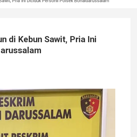
awit, Pria Ini Diciduk Personil Polsek Bonaidarussalam
n di Kebun Sawit, Pria Ini
idarussalam