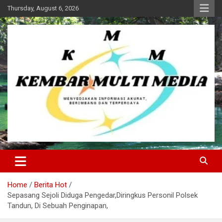
Skip
Thursday, August 6, 2026
to
content
Kembar Multi Media
Home
Berita Hot
Sepasang Sejoli Diduga Pengedar,Diringkus Personil Polsek
Tandun, Di Sebuah Penginapan,