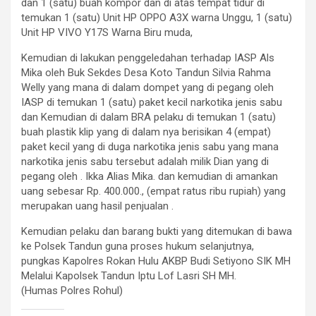
dan 1 (satu) buah kompor dan di atas tempat tidur di
temukan 1 (satu) Unit HP OPPO A3X warna Unggu, 1 (satu)
Unit HP VIVO Y17S Warna Biru muda,
Kemudian di lakukan penggeledahan terhadap IASP Als
Mika oleh Buk Sekdes Desa Koto Tandun Silvia Rahma
Welly yang mana di dalam dompet yang di pegang oleh
IASP di temukan 1 (satu) paket kecil narkotika jenis sabu
dan Kemudian di dalam BRA pelaku di temukan 1 (satu)
buah plastik klip yang di dalam nya berisikan 4 (empat)
paket kecil yang di duga narkotika jenis sabu yang mana
narkotika jenis sabu tersebut adalah milik Dian yang di
pegang oleh . Ikka Alias Mika. dan kemudian di amankan
uang sebesar Rp. 400.000., (empat ratus ribu rupiah) yang
merupakan uang hasil penjualan .
Kemudian pelaku dan barang bukti yang ditemukan di bawa
ke Polsek Tandun guna proses hukum selanjutnya,
pungkas Kapolres Rokan Hulu AKBP Budi Setiyono SIK MH
Melalui Kapolsek Tandun Iptu Lof Lasri SH MH.
(Humas Polres Rohul)