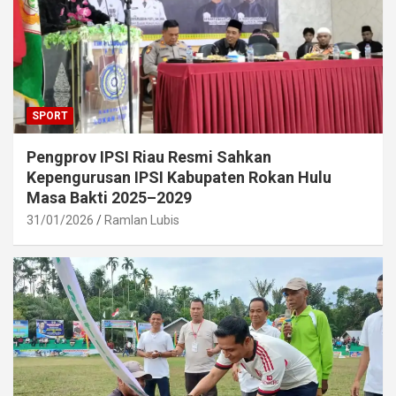
SPORT
Pengprov IPSI Riau Resmi Sahkan
Kepengurusan IPSI Kabupaten Rokan Hulu
Masa Bakti 2025–2029
31/01/2026
Ramlan Lubis