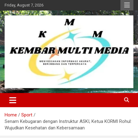
Skip
Friday, August 7, 2026
to
content
Kembar Multi Media
Home
Sport
Senam Kebugaran dengan Instruktur ASKI, Ketua KORMI Rohul:
Wujudkan Kesehatan dan Kebersamaan