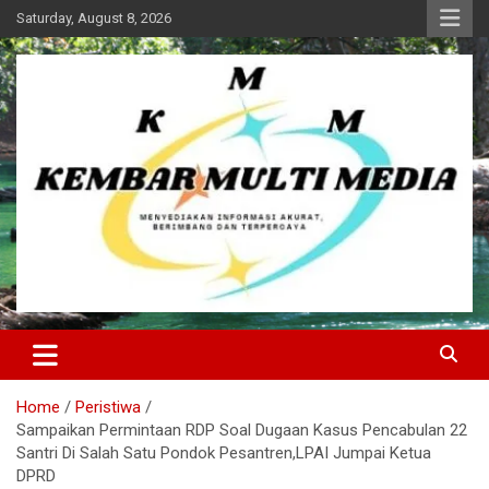
Skip
Saturday, August 8, 2026
to
content
Kembar Multi Media
Home
Peristiwa
Sampaikan Permintaan RDP Soal Dugaan Kasus Pencabulan 22
Santri Di Salah Satu Pondok Pesantren,LPAI Jumpai Ketua
DPRD