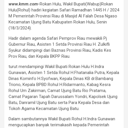
www.kmm.com-
Rokan Hulu, Wakil Bupati(Wabup)Rokan
Hulu(Rohul) hadiri kegiatan Safari Ramadhan 1445 H / 2024
M Pemerintah Provinsi Riau di Masjid Al Falah Desa Ngaso
Kecamatan Ujung Batu Kabupaten Rokan Hulu, Senin
(18/3/2024).
Hadir dalam agenda Safari Pemprov Riau mewakili Pj
Gubernur Riau, Asisten 1 Setda Provinsi Riau H. Zulkifli
Syukur didampingi dari Baznas Provinsi Riau, Kadis Kes
Prov Riau, dan Kepala BKPP Riau.
turut mendampingi Wakil Bupati Rokan Hulu H.Indra
Gunawan, Asisten 1 Setda Rohul H.Fhatanalia Putra, Kepala
Dinas Kominfo H.Syofwan, Kepala Dinas KB dr.Bambang
Triono, Kepala BPBD Rohul H.Ridarmanto, Kabag Kesra
Rohul Um Zakirman, Camat Ujung Batu Rio Pratama,
Camat Pagaran Tapah Darussalam Yondri, Kapolsek Ujung
Batu, Danramil Ujung Batu serta Para Kepala Desa dan
Tokoh Agama Kecamatan Ujung Batu.
Dalam sambutannya Wakil Bupati Rohul H.Indra Gunawan
mengucapkan banyak terimakasih kepada Pemerintah