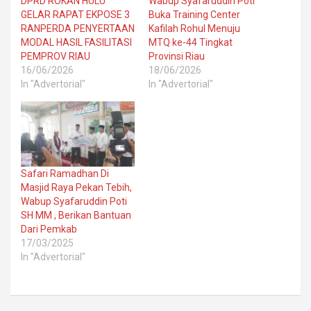
DPRD ROKAN HULU
Wabup Syafaruddin Poti
GELAR RAPAT EKPOSE 3
Buka Training Center
RANPERDA PENYERTAAN
Kafilah Rohul Menuju
MODAL HASIL FASILITASI
MTQ ke-44 Tingkat
PEMPROV RIAU
Provinsi Riau
16/06/2026
18/06/2026
In "Advertorial"
In "Advertorial"
Safari Ramadhan Di
Masjid Raya Pekan Tebih,
Wabup Syafaruddin Poti
SH MM , Berikan Bantuan
Dari Pemkab
17/03/2025
In "Advertorial"