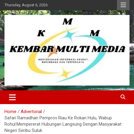
Skip
Thursday, August 6, 2026
to
content
Kembar Multi Media
Home
Advertorial
Safari Ramadhan Pemprov Riau Ke Rokan Hulu, Wabup
Rohul:Mempererat Hubungan Langsung Dengan Masyarakat
Negeri Seribu Suluk