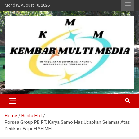
Skip
Monday, August 10, 2026
to
content
Kembar Multi Media
Home
Berita Hot
Porsea Group PB PT. Karya Samo Mas,Ucapkan Selamat Atas
Dedikasi Fajar H.SH.MH