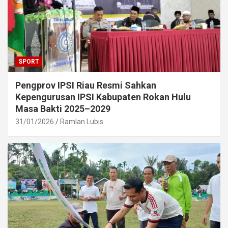
SPORT
Pengprov IPSI Riau Resmi Sahkan
Kepengurusan IPSI Kabupaten Rokan Hulu
Masa Bakti 2025–2029
31/01/2026
Ramlan Lubis