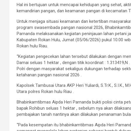
Hal ini bertujuan untuk mencapai kehidupan yang sehat, akt
kemandirian pangan, dan keamanan pangan di kecamatan T
Untuk menjaga situasi keamanan dan ketertiban masyarak
program swasembada pangan nasional 2026, Bhabinkamtib
Parnanda melaksanakan kegiatan peninjauan lahan petani j
Kabupaten Rokan Hulu, Jumat (05/06/2026) pukul 10.00 wib
Rokan hulu Riau.
“Kegiatan pengecekan lahan tersebut dilakukan dengan meng
Damai seluas 1 hektar , dengan titik koordinat : 1.313419,N 
Polri dengan masyarakat sekaligus dukungan terhadap sekt
ketahanan pangan nasional 2026 .
Kapolsek Tambusai Utara AKP Heri Yuliardi, S.Tr.K., S.I.K.
Utara polres Rokan hulu Riau .
Bhabinkamtibmas Aipda Heri Parnanda bukti polisi cinta pet
bapak Rohibun seluas 1 hektar , sebelum nya akan dilaksa
pembajakan tanah nantinya akan dilakukan penanaman bulan 
“Pada kesempatan itu bhabinkamtibmas Aipda Heri Parnand
semangat mengelola lahan pertanian sebagai bentuk duku