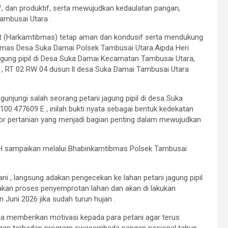
if, dan produktif, serta mewujudkan kedaulatan pangan,
ambusai Utara .
at (Harkamtibmas) tetap aman dan kondusif serta mendukung
mas Desa Suka Damai Polsek Tambusai Utara.Aipda Heri
agung pipil di Desa Suka Damai Kecamatan Tambusai Utara,
 , RT 02 RW 04 dusun ll desa Suka Damai Tambusai Utara
unjungi salah seorang petani jagung pipil di desa Suka
. 100.477609 E , inilah bukti nyata sebagai bentuk kedekatan
or pertanian yang menjadi bagian penting dalam mewujudkan
, M.H sampaikan melalui Bhabinkamtibmas Polsek Tambusai
ani , langsung adakan pengecekan ke lahan petani jagung pipil
nakan proses penyemprotan lahan dan akan di lakukan
Juni 2026 jika sudah turun hujan .
a memberikan motivasi kepada para petani agar terus
ngan terhadap program swasembada pangan nasional tahun