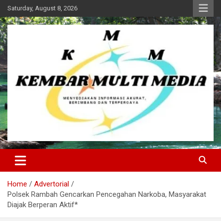
Skip
Saturday, August 8, 2026
to
content
Kembar Multi Media
Home
Advertorial
Polsek Rambah Gencarkan Pencegahan Narkoba, Masyarakat
Diajak Berperan Aktif*