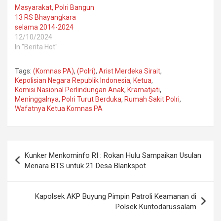
Masyarakat, Polri Bangun
13 RS Bhayangkara
selama 2014-2024
12/10/2024
In "Berita Hot"
Tags:
(Komnas PA)
,
(Polri)
,
Arist Merdeka Sirait
,
Kepolisian Negara Republik Indonesia
,
Ketua
,
Komisi Nasional Perlindungan Anak
,
Kramatjati
,
Meninggalnya
,
Polri Turut Berduka
,
Rumah Sakit Polri
,
Wafatnya Ketua Komnas PA
Post
Kunker Menkominfo RI : Rokan Hulu Sampaikan Usulan
navigation
Menara BTS untuk 21 Desa Blankspot
Kapolsek AKP Buyung Pimpin Patroli Keamanan di
Polsek Kuntodarussalam