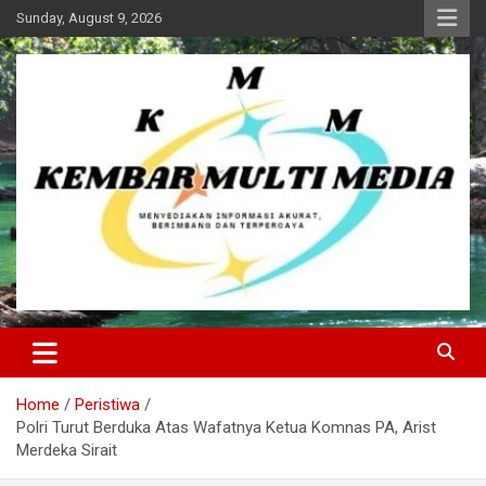
Skip
Sunday, August 9, 2026
to
content
Kembar Multi Media
Home
Peristiwa
Polri Turut Berduka Atas Wafatnya Ketua Komnas PA, Arist
Merdeka Sirait