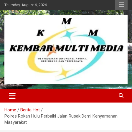
Skip
Thursday, August 6, 2026
to
content
Kembar Multi Media
Home
Berita Hot
Polres Rokan Hulu Perbaiki Jalan Rusak Demi Kenyamanan
Masyarakat