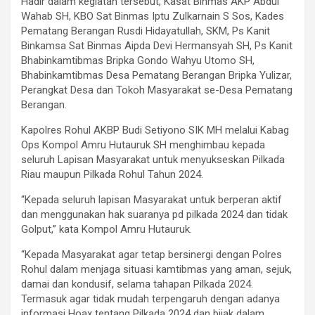
Hadir dalam kegiatan tersebut, Kasat Binmas AKP Abdul
Wahab SH, KBO Sat Binmas Iptu Zulkarnain S Sos, Kades
Pematang Berangan Rusdi Hidayatullah, SKM, Ps Kanit
Binkamsa Sat Binmas Aipda Devi Hermansyah SH, Ps Kanit
Bhabinkamtibmas Bripka Gondo Wahyu Utomo SH,
Bhabinkamtibmas Desa Pematang Berangan Bripka Yulizar,
Perangkat Desa dan Tokoh Masyarakat se-Desa Pematang
Berangan.
Kapolres Rohul AKBP Budi Setiyono SIK MH melalui Kabag
Ops Kompol Amru Hutauruk SH menghimbau kepada
seluruh Lapisan Masyarakat untuk menyukseskan Pilkada
Riau maupun Pilkada Rohul Tahun 2024.
“Kepada seluruh lapisan Masyarakat untuk berperan aktif
dan menggunakan hak suaranya pd pilkada 2024 dan tidak
Golput,” kata Kompol Amru Hutauruk.
“Kepada Masyarakat agar tetap bersinergi dengan Polres
Rohul dalam menjaga situasi kamtibmas yang aman, sejuk,
damai dan kondusif, selama tahapan Pilkada 2024.
Termasuk agar tidak mudah terpengaruh dengan adanya
informasi Hoax tentang Pilkada 2024 dan bijak dalam