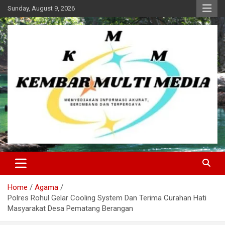
Skip
Sunday, August 9, 2026
to
content
Kembar Multi Media
Home
Agama
Polres Rohul Gelar Cooling System Dan Terima Curahan Hati
Masyarakat Desa Pematang Berangan