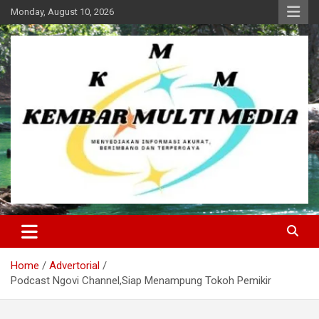
Skip
Monday, August 10, 2026
to
content
Kembar Multi Media
Home
Advertorial
Podcast Ngovi Channel,Siap Menampung Tokoh Pemikir