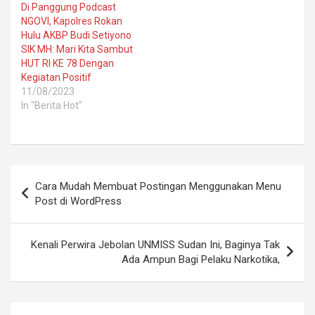
Di Panggung Podcast
NGOVI, Kapolres Rokan
Hulu AKBP Budi Setiyono
SIK MH: Mari Kita Sambut
HUT RI KE 78 Dengan
Kegiatan Positif
11/08/2023
In "Berita Hot"
Post
Cara Mudah Membuat Postingan Menggunakan Menu
navigation
Post di WordPress
Kenali Perwira Jebolan UNMISS Sudan Ini, Baginya Tak
Ada Ampun Bagi Pelaku Narkotika,