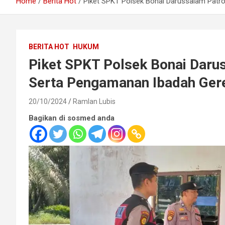
Home
Berita Hot
Piket SPKT Polsek Bonai Darussalam Patr
BERITA HOT
HUKUM
Piket SPKT Polsek Bonai Daru
Serta Pengamanan Ibadah Ger
20/10/2024
Ramlan Lubis
Bagikan di sosmed anda