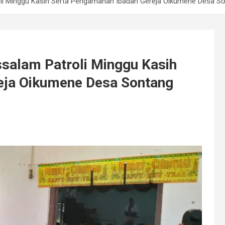
oli Minggu Kasih Serta Pengamanan Ibadah Gereja Oikumene Desa S
ssalam Patroli Minggu Kasih
eja Oikumene Desa Sontang