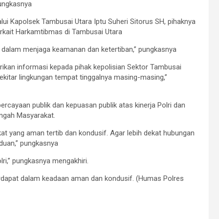
pungkasnya
ui Kapolsek Tambusai Utara Iptu Suheri Sitorus SH, pihaknya
kait Harkamtibmas di Tambusai Utara
an dalam menjaga keamanan dan ketertiban,” pungkasnya
ikan informasi kepada pihak kepolisian Sektor Tambusai
sekitar lingkungan tempat tinggalnya masing-masing,”
ercayaan publik dan kepuasan publik atas kinerja Polri dan
engah Masyarakat.
kat yang aman tertib dan kondusif. Agar lebih dekat hubungan
duan,” pungkasnya
lri,” pungkasnya mengakhiri.
terdapat dalam keadaan aman dan kondusif. (Humas Polres