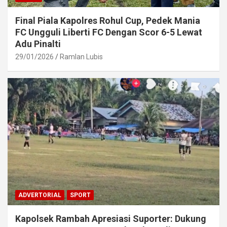
Final Piala Kapolres Rohul Cup, Pedek Mania
FC Ungguli Liberti FC Dengan Scor 6-5 Lewat
Adu Pinalti
29/01/2026
Ramlan Lubis
ADVERTORIAL
SPORT
Kapolsek Rambah Apresiasi Suporter: Dukung