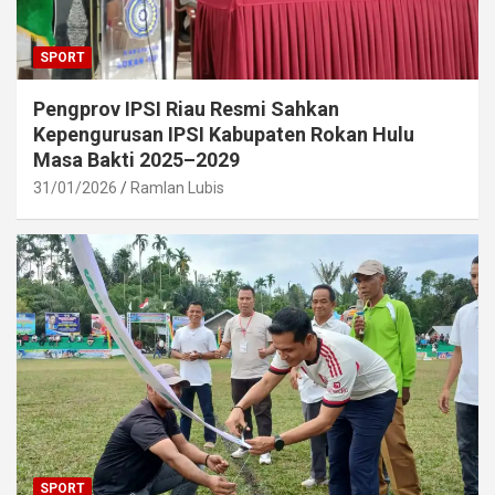
SPORT
Pengprov IPSI Riau Resmi Sahkan
Kepengurusan IPSI Kabupaten Rokan Hulu
Masa Bakti 2025–2029
31/01/2026
Ramlan Lubis
SPORT