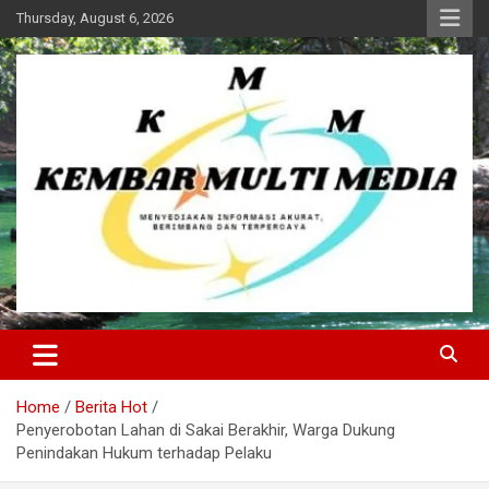
Skip
Thursday, August 6, 2026
to
content
Kembar Multi Media
Home
Berita Hot
Penyerobotan Lahan di Sakai Berakhir, Warga Dukung
Penindakan Hukum terhadap Pelaku