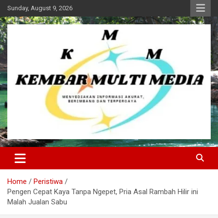
Skip
Sunday, August 9, 2026
to
content
Kembar Multi Media
Home
Peristiwa
Pengen Cepat Kaya Tanpa Ngepet, Pria Asal Rambah Hilir ini
Malah Jualan Sabu