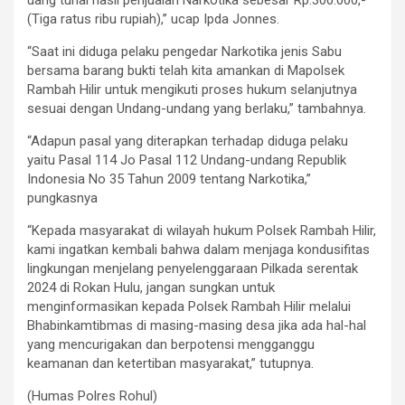
uang tunai hasil penjualan Narkotika sebesar Rp.300.000,-
(Tiga ratus ribu rupiah),” ucap Ipda Jonnes.
“Saat ini diduga pelaku pengedar Narkotika jenis Sabu
bersama barang bukti telah kita amankan di Mapolsek
Rambah Hilir untuk mengikuti proses hukum selanjutnya
sesuai dengan Undang-undang yang berlaku,” tambahnya.
“Adapun pasal yang diterapkan terhadap diduga pelaku
yaitu Pasal 114 Jo Pasal 112 Undang-undang Republik
Indonesia No 35 Tahun 2009 tentang Narkotika,”
pungkasnya
“Kepada masyarakat di wilayah hukum Polsek Rambah Hilir,
kami ingatkan kembali bahwa dalam menjaga kondusifitas
lingkungan menjelang penyelenggaraan Pilkada serentak
2024 di Rokan Hulu, jangan sungkan untuk
menginformasikan kepada Polsek Rambah Hilir melalui
Bhabinkamtibmas di masing-masing desa jika ada hal-hal
yang mencurigakan dan berpotensi mengganggu
keamanan dan ketertiban masyarakat,” tutupnya.
(Humas Polres Rohul)