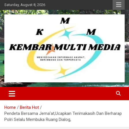
Skip
Saturday, August 8, 2026
to
content
Kembar Multi Media
Home
Berita Hot
Pendeta Bersama Jema’at,Ucapkan Terimakasih Dan Berharap
Polri Selalu Membuka Ruang Dialog,