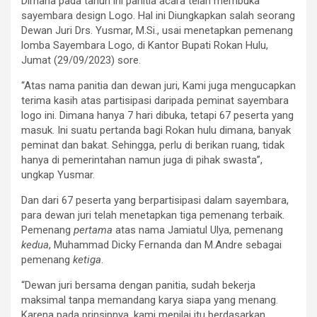
Dimana pada tahun ini panitia acara telah membuka
sayembara design Logo. Hal ini Diungkapkan salah seorang
Dewan Juri Drs. Yusmar, M.Si., usai menetapkan pemenang
lomba Sayembara Logo, di Kantor Bupati Rokan Hulu,
Jumat (29/09/2023) sore.
“Atas nama panitia dan dewan juri, Kami juga mengucapkan
terima kasih atas partisipasi daripada peminat sayembara
logo ini. Dimana hanya 7 hari dibuka, tetapi 67 peserta yang
masuk. Ini suatu pertanda bagi Rokan hulu dimana, banyak
peminat dan bakat. Sehingga, perlu di berikan ruang, tidak
hanya di pemerintahan namun juga di pihak swasta”,
ungkap Yusmar.
Dan dari 67 peserta yang berpartisipasi dalam sayembara,
para dewan juri telah menetapkan tiga pemenang terbaik.
Pemenang
pertama
atas nama Jamiatul Ulya, pemenang
kedua
, Muhammad Dicky Fernanda dan M.Andre sebagai
pemenang
ketiga
.
“Dewan juri bersama dengan panitia, sudah bekerja
maksimal tanpa memandang karya siapa yang menang.
Karena pada prinsipnya, kami menilai itu berdasarkan