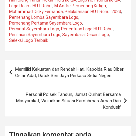
Hari Ulang Tahun Rokan Hulu ke-24
,
Logo HUT Rohul ke-24
,
Logo Resmi HUT Rohul
,
M.Andre Pemenang Ketiga
,
Muhammad Dicky Fernanda
,
Pelaksanaan HUT Rohul 2023
,
Pemenang Lomba Sayembara Logo
,
Pemenang Pertama Sayembara Logo
,
Peminat Sayembara Logo
,
Penentuan Logo HUT Rohul
,
Penilaian Sayembara Logo
,
Sayembara Desain Logo
,
Seleksi Logo Terbaik
Post
Memiliki Kekuatan dan Rendah Hati, Kapolda Riau Diberi
navigation
Gelar Adat, Datuk Seri Jaya Perkasa Setia Negeri
Personil Polsek Tandun, Jumat Curhat Bersama
Masyarakat, Wujudkan Situasi Kamtibmas Aman Dan
Kondusif
Tingalkan komentar anda