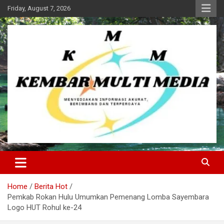
Skip
Friday, August 7, 2026
to
content
Kembar Multi Media
Home
Berita Hot
Pemkab Rokan Hulu Umumkan Pemenang Lomba Sayembara
Logo HUT Rohul ke-24