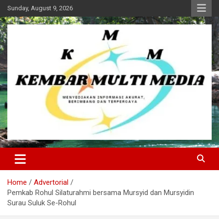
Skip
Sunday, August 9, 2026
to
content
Kembar Multi Media
Home
Advertorial
Pemkab Rohul Silaturahmi bersama Mursyid dan Mursyidin
Surau Suluk Se-Rohul