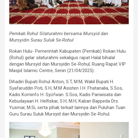
Pemkab Rohul Silaturahmi bersama Mursyid dan
Mursyidin Surau Suluk Se-Rohul
Rokan Hulu- Pemerintah Kabupaten (Pemkab) Rokan Hulu
(Rohul) gelar silaturahmi sekaligus rapat Halal bihalal
dengan Mursyid dan Mursyidin Se-Rohul, Ruang Rapat VIP
Masjid Islamic Centre, Senin (21/04/2025).
Dihadiri Bupati Rohul Anton, S.T, M.M, Wakil Bupati H.
Syafaruddin Poti, S.H, M.M Asisten I H. Fhatanalia, S.Sos,
Kadis Kominfo H. Syofwan. S.Sos, Kadis Pariwisata dan
Kebudayaan H. Helfiskar, S.H, M.H, Kaban Bappeda Drs.
Yusmar, M.Si, serta pihak terkait lainnya dan Puluhan Tuan
Guru Surau Suluk Mursyid dan Mursyidin Se-Rohul.