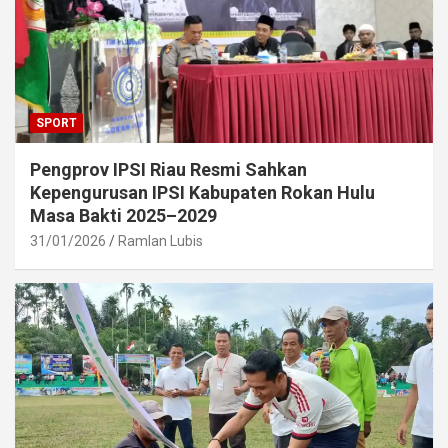
SPORT
Pengprov IPSI Riau Resmi Sahkan
Kepengurusan IPSI Kabupaten Rokan Hulu
Masa Bakti 2025–2029
31/01/2026
Ramlan Lubis