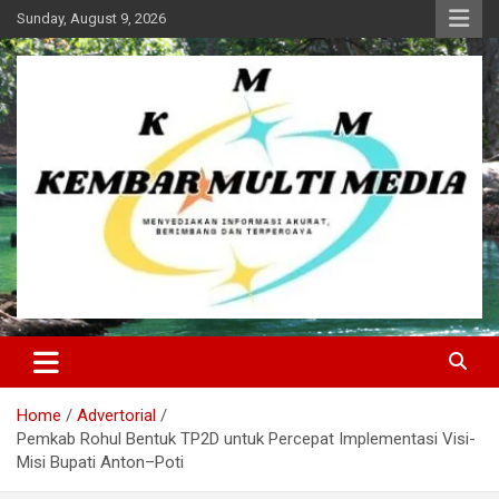
Skip
Sunday, August 9, 2026
to
content
Kembar Multi Media
Home
Advertorial
Pemkab Rohul Bentuk TP2D untuk Percepat Implementasi Visi-
Misi Bupati Anton–Poti