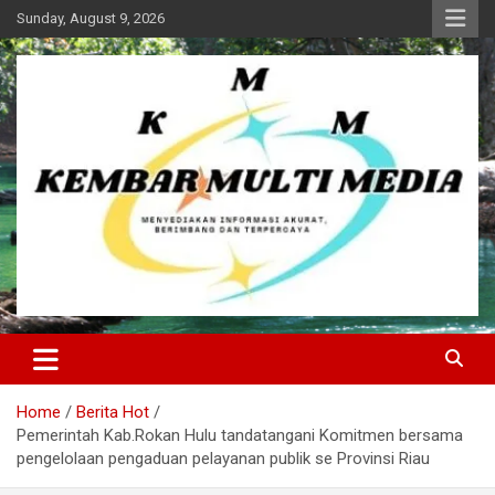
Skip
Sunday, August 9, 2026
to
content
Kembar Multi Media
Home
Berita Hot
Pemerintah Kab.Rokan Hulu tandatangani Komitmen bersama
pengelolaan pengaduan pelayanan publik se Provinsi Riau