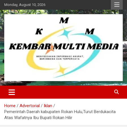
Skip
Monday, August 10, 2026
to
content
Kembar Multi Media
Home
Advertorial
Iklan
Pemerintah Daerah kabupaten Rokan Hulu,Turut Berdukacita
Atas Wafatnya Ibu Bupati Rokan Hilir