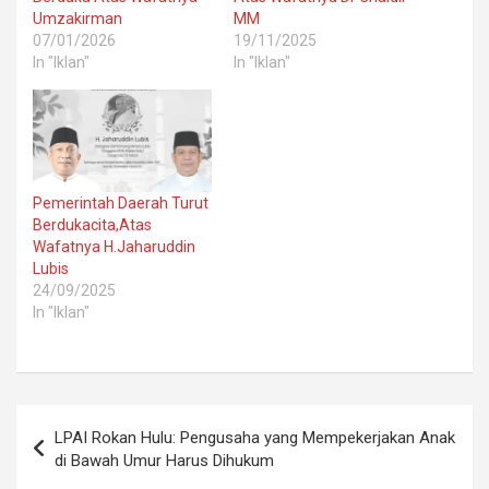
Umzakirman
MM
07/01/2026
19/11/2025
In "Iklan"
In "Iklan"
Pemerintah Daerah Turut
Berdukacita,Atas
Wafatnya H.Jaharuddin
Lubis
24/09/2025
In "Iklan"
Post
LPAI Rokan Hulu: Pengusaha yang Mempekerjakan Anak
navigation
di Bawah Umur Harus Dihukum