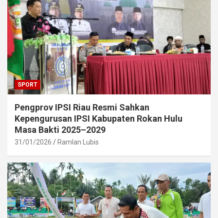
SPORT
Pengprov IPSI Riau Resmi Sahkan
Kepengurusan IPSI Kabupaten Rokan Hulu
Masa Bakti 2025–2029
31/01/2026
Ramlan Lubis