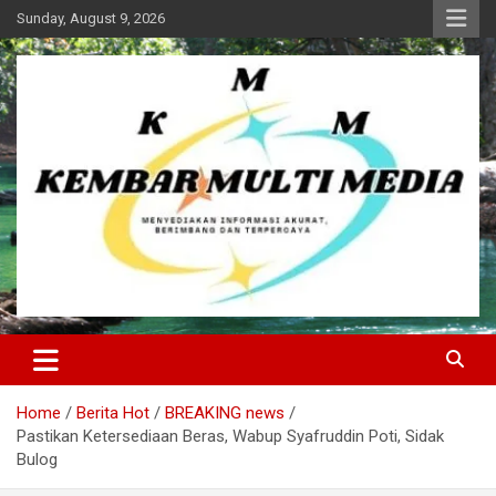
Skip
Sunday, August 9, 2026
to
content
Kembar Multi Media
Home
Berita Hot
BREAKING news
Pastikan Ketersediaan Beras, Wabup Syafruddin Poti, Sidak
Bulog