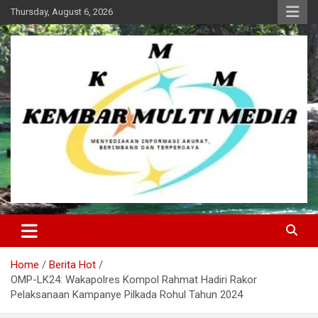
Skip
Thursday, August 6, 2026
to
content
Kembar Multi Media
Home
Berita Hot
OMP-LK24: Wakapolres Kompol Rahmat Hadiri Rakor
Pelaksanaan Kampanye Pilkada Rohul Tahun 2024