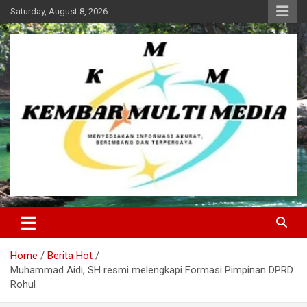
Skip
Saturday, August 8, 2026
to
content
Kembar Multi Media
Home
Berita Hot
Muhammad Aidi, SH resmi melengkapi Formasi Pimpinan DPRD
Rohul