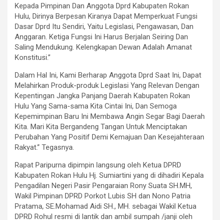
Kepada Pimpinan Dan Anggota Dprd Kabupaten Rokan
Hulu, Dirinya Berpesan Kiranya Dapat Memperkuat Fungsi
Dasar Dprd Itu Sendiri, Yaitu Legislasi, Pengawasan, Dan
Anggaran. Ketiga Fungsi Ini Harus Berjalan Seiring Dan
Saling Mendukung. Kelengkapan Dewan Adalah Amanat
Konstitusi.”
Dalam Hal Ini, Kami Berharap Anggota Dprd Saat Ini, Dapat
Melahirkan Produk-produk Legislasi Yang Relevan Dengan
Kepentingan Jangka Panjang Daerah Kabupaten Rokan
Hulu Yang Sama-sama Kita Cintai Ini, Dan Semoga
Kepemimpinan Baru Ini Membawa Angin Segar Bagi Daerah
Kita. Mari Kita Bergandeng Tangan Untuk Menciptakan
Perubahan Yang Positif Demi Kemajuan Dan Kesejahteraan
Rakyat.” Tegasnya.
Rapat Paripurna dipimpin langsung oleh Ketua DPRD
Kabupaten Rokan Hulu Hj. Sumiartini yang di dihadiri Kepala
Pengadilan Negeri Pasir Pengaraian Rony Suata SH.MH,
Wakil Pimpinan DPRD Porkot Lubis SH dan Nono Patria
Pratama, SE.Mohamad Aidi SH., MH. sebagai Wakil Ketua
DPRD Rohul resmi di lantik dan ambil sumpah /janji oleh