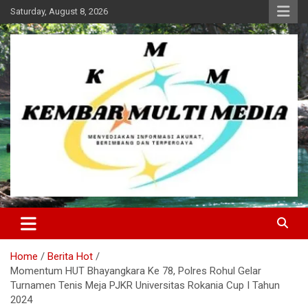
Skip
Saturday, August 8, 2026
to
content
Kembar Multi Media
Home
Berita Hot
Momentum HUT Bhayangkara Ke 78, Polres Rohul Gelar
Turnamen Tenis Meja PJKR Universitas Rokania Cup I Tahun
2024