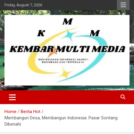
Skip
Friday, August 7, 2026
to
content
Kembar Multi Media
Home
Berita Hot
Membangun Desa, Membangun Indonesia: Pasar Sontang
Dibenahi