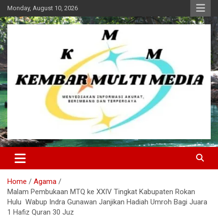
Skip
Monday, August 10, 2026
to
content
Kembar Multi Media
Home
Agama
Malam Pembukaan MTQ ke XXIV Tingkat Kabupaten Rokan
Hulu Wabup Indra Gunawan Janjikan Hadiah Umroh Bagi Juara
1 Hafiz Quran 30 Juz